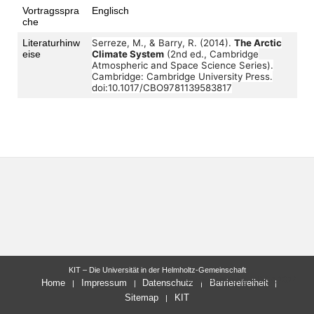
Vortragsspra
Englisch
che
Literaturhinw
Serreze, M., & Barry, R. (2014).
The Arctic
eise
Climate System
(2nd ed.,
Cambridge
Atmospheric and Space Science Series).
Cambridge: Cambridge
University Press.
doi:10.1017/CBO9781139583817
KIT – Die Universität in der Helmholtz-Gemeinschaft
letzte Änderung: 26.09.2024
Home
Impressum
Datenschutz
Barrierefreiheit
Sitemap
KIT