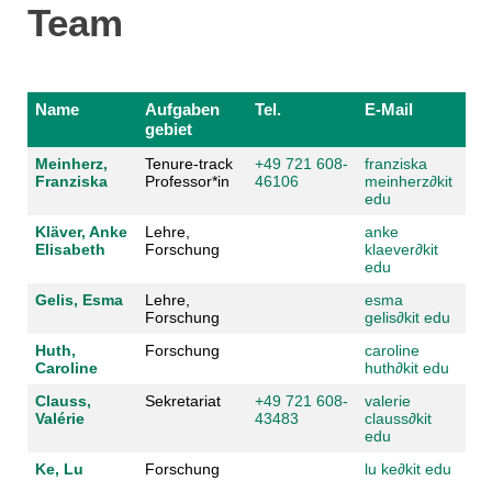
Team
Name
Aufgaben
Tel.
E-Mail
gebiet
Meinherz,
Tenure-track
+49 721 608-
franziska
Franziska
Professor*in
46106
meinherz
∂
kit
edu
Kläver, Anke
Lehre,
anke
Elisabeth
Forschung
klaever
∂
kit
edu
Gelis, Esma
Lehre,
esma
Forschung
gelis
∂
kit edu
Huth,
Forschung
caroline
Caroline
huth
∂
kit edu
Clauss,
Sekretariat
+49 721 608-
valerie
Valérie
43483
clauss
∂
kit
edu
Ke, Lu
Forschung
lu ke
∂
kit edu