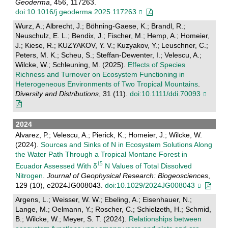
Geoderma
, 456, 117263.
doi:10.1016/j.geoderma.2025.117263
Wurz, A.; Albrecht, J.; Böhning-Gaese, K.; Brandl, R.;
Neuschulz, E. L.; Bendix, J.; Fischer, M.; Hemp, A.; Homeier,
J.; Kiese, R.; KUZYAKOV, Y. V.; Kuzyakov, Y.; Leuschner, C.;
Peters, M. K.; Scheu, S.; Steffan-Dewenter, I.; Velescu, A.;
Wilcke, W.; Schleuning, M. (2025).
Effects of Species
Richness and Turnover on Ecosystem Functioning in
Heterogeneous Environments of Two Tropical Mountains
.
Diversity and Distributions
, 31 (11).
doi:10.1111/ddi.70093
2024
Alvarez, P.; Velescu, A.; Pierick, K.; Homeier, J.; Wilcke, W.
(2024).
Sources and Sinks of N in Ecosystem Solutions Along
the Water Path Through a Tropical Montane Forest in
Ecuador Assessed With δ
N Values of Total Dissolved
Nitrogen
.
Journal of Geophysical Research: Biogeosciences
,
129 (10), e2024JG008043.
doi:10.1029/2024JG008043
Argens, L.; Weisser, W. W.; Ebeling, A.; Eisenhauer, N.;
Lange, M.; Oelmann, Y.; Roscher, C.; Schielzeth, H.; Schmid,
B.; Wilcke, W.; Meyer, S. T. (2024).
Relationships between