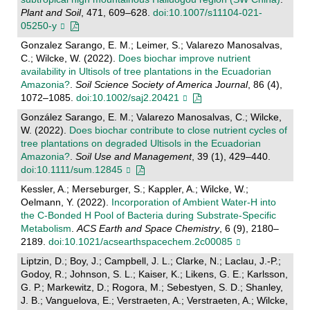
Plant and Soil
, 471, 609–628.
doi:10.1007/s11104-021-
05250-y
Gonzalez Sarango, E. M.; Leimer, S.; Valarezo Manosalvas,
C.; Wilcke, W. (2022).
Does biochar improve nutrient
availability in Ultisols of tree plantations in the Ecuadorian
Amazonia?
.
Soil Science Society of America Journal
, 86 (4),
1072–1085.
doi:10.1002/saj2.20421
González Sarango, E. M.; Valarezo Manosalvas, C.; Wilcke,
W. (2022).
Does biochar contribute to close nutrient cycles of
tree plantations on degraded Ultisols in the Ecuadorian
Amazonia?
.
Soil Use and Management
, 39 (1), 429–440.
doi:10.1111/sum.12845
Kessler, A.; Merseburger, S.; Kappler, A.; Wilcke, W.;
Oelmann, Y. (2022).
Incorporation of Ambient Water-H into
the C-Bonded H Pool of Bacteria during Substrate-Specific
Metabolism
.
ACS Earth and Space Chemistry
, 6 (9), 2180–
2189.
doi:10.1021/acsearthspacechem.2c00085
Liptzin, D.; Boy, J.; Campbell, J. L.; Clarke, N.; Laclau, J.-P.;
Godoy, R.; Johnson, S. L.; Kaiser, K.; Likens, G. E.; Karlsson,
G. P.; Markewitz, D.; Rogora, M.; Sebestyen, S. D.; Shanley,
J. B.; Vanguelova, E.; Verstraeten, A.; Verstraeten, A.; Wilcke,