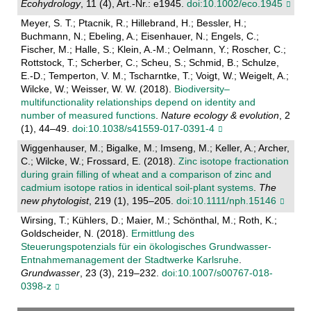
Ecohydrology
, 11 (4), Art.-Nr.: e1945.
doi:10.1002/eco.1945
Meyer, S. T.; Ptacnik, R.; Hillebrand, H.; Bessler, H.;
Buchmann, N.; Ebeling, A.; Eisenhauer, N.; Engels, C.;
Fischer, M.; Halle, S.; Klein, A.-M.; Oelmann, Y.; Roscher, C.;
Rottstock, T.; Scherber, C.; Scheu, S.; Schmid, B.; Schulze,
E.-D.; Temperton, V. M.; Tscharntke, T.; Voigt, W.; Weigelt, A.;
Wilcke, W.; Weisser, W. W. (2018).
Biodiversity–
multifunctionality relationships depend on identity and
number of measured functions
.
Nature ecology & evolution
, 2
(1), 44–49.
doi:10.1038/s41559-017-0391-4
Wiggenhauser, M.; Bigalke, M.; Imseng, M.; Keller, A.; Archer,
C.; Wilcke, W.; Frossard, E. (2018).
Zinc isotope fractionation
during grain filling of wheat and a comparison of zinc and
cadmium isotope ratios in identical soil-plant systems
.
The
new phytologist
, 219 (1), 195–205.
doi:10.1111/nph.15146
Wirsing, T.; Kühlers, D.; Maier, M.; Schönthal, M.; Roth, K.;
Goldscheider, N. (2018).
Ermittlung des
Steuerungspotenzials für ein ökologisches Grundwasser-
Entnahmemanagement der Stadtwerke Karlsruhe
.
Grundwasser
, 23 (3), 219–232.
doi:10.1007/s00767-018-
0398-z