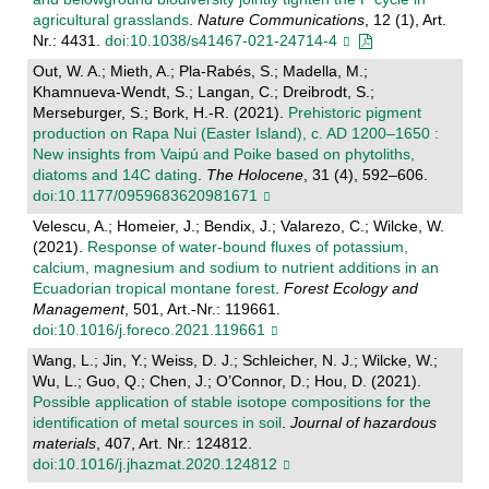
agricultural grasslands
.
Nature Communications
, 12 (1), Art.
Nr.: 4431.
doi:10.1038/s41467-021-24714-4
Out, W. A.; Mieth, A.; Pla-Rabés, S.; Madella, M.;
Khamnueva-Wendt, S.; Langan, C.; Dreibrodt, S.;
Merseburger, S.; Bork, H.-R. (2021).
Prehistoric pigment
production on Rapa Nui (Easter Island), c. AD 1200–1650 :
New insights from Vaipú and Poike based on phytoliths,
diatoms and 14C dating
.
The Holocene
, 31 (4), 592–606.
doi:10.1177/0959683620981671
Velescu, A.; Homeier, J.; Bendix, J.; Valarezo, C.; Wilcke, W.
(2021).
Response of water-bound fluxes of potassium,
calcium, magnesium and sodium to nutrient additions in an
Ecuadorian tropical montane forest
.
Forest Ecology and
Management
, 501, Art.-Nr.: 119661.
doi:10.1016/j.foreco.2021.119661
Wang, L.; Jin, Y.; Weiss, D. J.; Schleicher, N. J.; Wilcke, W.;
Wu, L.; Guo, Q.; Chen, J.; O’Connor, D.; Hou, D. (2021).
Possible application of stable isotope compositions for the
identification of metal sources in soil
.
Journal of hazardous
materials
, 407, Art. Nr.: 124812.
doi:10.1016/j.jhazmat.2020.124812