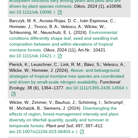
ecosystem functions vary among years and plots and are
driven by plant species richness
.
Oikos
, 2024 (1), e10096.
doi:10.1111/oik.10096
Barczyk, M. K.; Acosta-Rojas, D. C.; Iván Espinosa, C.;
Homeier, J.; Tinoco, B. A.; Velescu, A.; Wilcke, W.;
Schleuning, M.; Neuschulz, E. L. (2024).
Environmental
conditions differently shape leaf, seed and seedling trait
composition between and within elevations of tropical
montane forests
.
Oikos
, 2024 (11), Art-Nr.: 10421.
doi:10.1111/oik.10421
Pierick, K.; Leuschner, C.; Link, R. M.; Báez, S.; Velescu, A.;
Wilcke, W.; Homeier, J. (2024).
Above‐ and belowground
strategies of tropical montane tree species are coordinated
and driven by small‐scale nitrogen availability
.
Functional
Ecology
, 38 (6), 1364–1377.
doi:10.1111/1365-2435.14554
Wilcke, W.; Zimmer, V.; Bauhus, J.; Schöning, I.; Schrumpf,
M.; Michalzik, B.; Siemens, J. (2024).
Disentangling the
effects of region, forest-management intensity and plant
diversity on litterfall quantity, quality and turnover in
temperate forests
.
Plant and Soil
, 497, 397–412.
doi:10.1007/s11104-023-06403-x