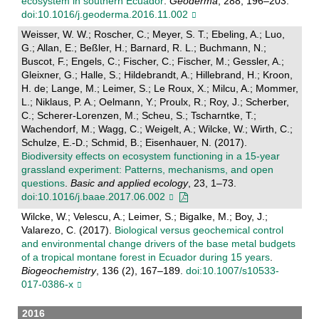
ecosystem in southern Ecuador
.
Geoderma
, 288, 196–203.
doi:10.1016/j.geoderma.2016.11.002
Weisser, W. W.; Roscher, C.; Meyer, S. T.; Ebeling, A.; Luo,
G.; Allan, E.; Beßler, H.; Barnard, R. L.; Buchmann, N.;
Buscot, F.; Engels, C.; Fischer, C.; Fischer, M.; Gessler, A.;
Gleixner, G.; Halle, S.; Hildebrandt, A.; Hillebrand, H.; Kroon,
H. de; Lange, M.; Leimer, S.; Le Roux, X.; Milcu, A.; Mommer,
L.; Niklaus, P. A.; Oelmann, Y.; Proulx, R.; Roy, J.; Scherber,
C.; Scherer-Lorenzen, M.; Scheu, S.; Tscharntke, T.;
Wachendorf, M.; Wagg, C.; Weigelt, A.; Wilcke, W.; Wirth, C.;
Schulze, E.-D.; Schmid, B.; Eisenhauer, N. (2017).
Biodiversity effects on ecosystem functioning in a 15-year
grassland experiment: Patterns, mechanisms, and open
questions
.
Basic and applied ecology
, 23, 1–73.
doi:10.1016/j.baae.2017.06.002
Wilcke, W.; Velescu, A.; Leimer, S.; Bigalke, M.; Boy, J.;
Valarezo, C. (2017).
Biological versus geochemical control
and environmental change drivers of the base metal budgets
of a tropical montane forest in Ecuador during 15 years
.
Biogeochemistry
, 136 (2), 167–189.
doi:10.1007/s10533-
017-0386-x
2016