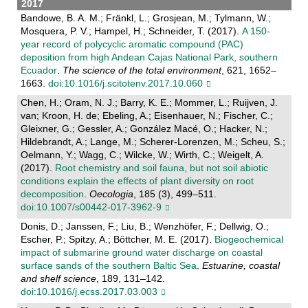
2017
Bandowe, B. A. M.; Fränkl, L.; Grosjean, M.; Tylmann, W.;
Mosquera, P. V.; Hampel, H.; Schneider, T. (2017).
A 150-
year record of polycyclic aromatic compound (PAC)
deposition from high Andean Cajas National Park, southern
Ecuador
.
The science of the total environment
, 621, 1652–
1663.
doi:10.1016/j.scitotenv.2017.10.060
Chen, H.; Oram, N. J.; Barry, K. E.; Mommer, L.; Ruijven, J.
van; Kroon, H. de; Ebeling, A.; Eisenhauer, N.; Fischer, C.;
Gleixner, G.; Gessler, A.; González Macé, O.; Hacker, N.;
Hildebrandt, A.; Lange, M.; Scherer-Lorenzen, M.; Scheu, S.;
Oelmann, Y.; Wagg, C.; Wilcke, W.; Wirth, C.; Weigelt, A.
(2017).
Root chemistry and soil fauna, but not soil abiotic
conditions explain the effects of plant diversity on root
decomposition
.
Oecologia
, 185 (3), 499–511.
doi:10.1007/s00442-017-3962-9
Donis, D.; Janssen, F.; Liu, B.; Wenzhöfer, F.; Dellwig, O.;
Escher, P.; Spitzy, A.; Böttcher, M. E. (2017).
Biogeochemical
impact of submarine ground water discharge on coastal
surface sands of the southern Baltic Sea
.
Estuarine, coastal
and shelf science
, 189, 131–142.
doi:10.1016/j.ecss.2017.03.003