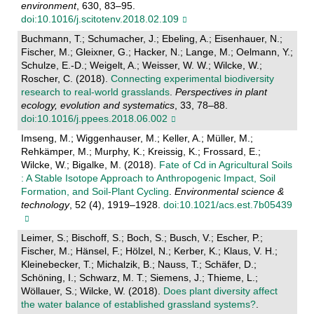
environment
, 630, 83–95.
doi:10.1016/j.scitotenv.2018.02.109
Buchmann, T.; Schumacher, J.; Ebeling, A.; Eisenhauer, N.;
Fischer, M.; Gleixner, G.; Hacker, N.; Lange, M.; Oelmann, Y.;
Schulze, E.-D.; Weigelt, A.; Weisser, W. W.; Wilcke, W.;
Roscher, C. (2018).
Connecting experimental biodiversity
research to real-world grasslands
.
Perspectives in plant
ecology, evolution and systematics
, 33, 78–88.
doi:10.1016/j.ppees.2018.06.002
Imseng, M.; Wiggenhauser, M.; Keller, A.; Müller, M.;
Rehkämper, M.; Murphy, K.; Kreissig, K.; Frossard, E.;
Wilcke, W.; Bigalke, M. (2018).
Fate of Cd in Agricultural Soils
: A Stable Isotope Approach to Anthropogenic Impact, Soil
Formation, and Soil-Plant Cycling
.
Environmental science &
technology
, 52 (4), 1919–1928.
doi:10.1021/acs.est.7b05439
Leimer, S.; Bischoff, S.; Boch, S.; Busch, V.; Escher, P.;
Fischer, M.; Hänsel, F.; Hölzel, N.; Kerber, K.; Klaus, V. H.;
Kleinebecker, T.; Michalzik, B.; Nauss, T.; Schäfer, D.;
Schöning, I.; Schwarz, M. T.; Siemens, J.; Thieme, L.;
Wöllauer, S.; Wilcke, W. (2018).
Does plant diversity affect
the water balance of established grassland systems?
.