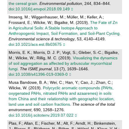
the cereal grain
.
Environmental pollution
, 244, 834–844.
doi:10.1016/j.envpol.2018.09.149
Imseng, M.; Wiggenhauser, M.; Müller, M.; Keller, A.;
Frossard, E.; Wilcke, W.; Bigalke, M. (2019).
The Fate of Zn
in Agricultural Soils: A Stable Isotope Approach to
Anthropogenic Impact, Soil Formation, and Soil-Plant Cycling
.
Environmental science & technology
, 53, 4140–4149.
doi:10.1021/acs.est.8b03675
Morris, E. K.; Morris, D. J. P.; Vogt, S.; Gleber, S.-C.; Bigalke,
M.; Wilcke, W.; Rillig, M. C. (2019).
Visualizing the dynamics
of soil aggregation as affected by arbuscular mycorrhizal
fungi
.
The ISME journal
, 13 (7), 1639–1646.
doi:10.1038/s41396-019-0369-0
Musa Bandowe, B. A.; Wei, C.; Han, Y.; Cao, J.; Zhan, C.;
Wilcke, W. (2019).
Polycyclic aromatic compounds (PAHs,
oxygenated PAHs, nitrated PAHs and azaarenes) in soils
from China and their relationship with geographic location,
land use and soil carbon fractions
.
The science of the total
environment
, 690, 1268–1276.
doi:10.1016/j.scitotenv.2019.07.022
Plas, F.; Allan, E.; Fischer, M.; Alt, F.; Arndt, H.; Binkenstein,
J.; Blaser, S.; Blüthgen, N.; Böhm, S.; Hölzel, N.; Klaus, V. H.;