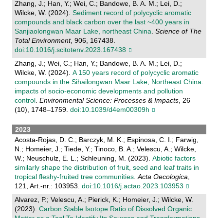
Zhang, J.; Han, Y.; Wei, C.; Bandowe, B. A. M.; Lei, D.;
Wilcke, W. (2024).
Sediment record of polycyclic aromatic
compounds and black carbon over the last ~400 years in
Sanjiaolongwan Maar Lake, northeast China
.
Science of The
Total Environment
, 906, 167438.
doi:10.1016/j.scitotenv.2023.167438
Zhang, J.; Wei, C.; Han, Y.; Bandowe, B. A. M.; Lei, D.;
Wilcke, W. (2024).
A 150 years record of polycyclic aromatic
compounds in the Sihailongwan Maar Lake, Northeast China:
impacts of socio-economic developments and pollution
control
.
Environmental Science: Processes & Impacts
, 26
(10), 1748–1759.
doi:10.1039/d4em00309h
2023
Acosta-Rojas, D. C.; Barczyk, M. K.; Espinosa, C. I.; Farwig,
N.; Homeier, J.; Tiede, Y.; Tinoco, B. A.; Velescu, A.; Wilcke,
W.; Neuschulz, E. L.; Schleuning, M. (2023).
Abiotic factors
similarly shape the distribution of fruit, seed and leaf traits in
tropical fleshy-fruited tree communities
.
Acta Oecologica
,
121, Art.-nr.: 103953.
doi:10.1016/j.actao.2023.103953
Alvarez, P.; Velescu, A.; Pierick, K.; Homeier, J.; Wilcke, W.
(2023).
Carbon Stable Isotope Ratio of Dissolved Organic
Matter as a Tool To Identify Its Sources and Transformations