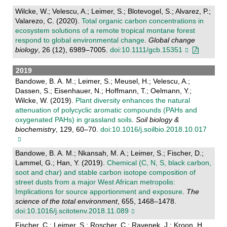
Wilcke, W.; Velescu, A.; Leimer, S.; Blotevogel, S.; Alvarez, P.;
Valarezo, C. (2020).
Total organic carbon concentrations in
ecosystem solutions of a remote tropical montane forest
respond to global environmental change
.
Global change
biology
, 26 (12), 6989–7005.
doi:10.1111/gcb.15351
2019
Bandowe, B. A. M.; Leimer, S.; Meusel, H.; Velescu, A.;
Dassen, S.; Eisenhauer, N.; Hoffmann, T.; Oelmann, Y.;
Wilcke, W. (2019).
Plant diversity enhances the natural
attenuation of polycyclic aromatic compounds (PAHs and
oxygenated PAHs) in grassland soils
.
Soil biology &
biochemistry
, 129, 60–70.
doi:10.1016/j.soilbio.2018.10.017
Bandowe, B. A. M.; Nkansah, M. A.; Leimer, S.; Fischer, D.;
Lammel, G.; Han, Y. (2019).
Chemical (C, N, S, black carbon,
soot and char) and stable carbon isotope composition of
street dusts from a major West African metropolis:
Implications for source apportionment and exposure
.
The
science of the total environment
, 655, 1468–1478.
doi:10.1016/j.scitotenv.2018.11.089
Fischer, C.; Leimer, S.; Roscher, C.; Ravenek, J.; Kroon, H.