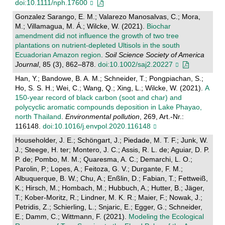
doi:10.1111/nph.17600
Gonzalez Sarango, E. M.; Valarezo Manosalvas, C.; Mora,
M.; Villamagua, M. Á.; Wilcke, W. (2021).
Biochar
amendment did not influence the growth of two tree
plantations on nutrient-depleted Ultisols in the south
Ecuadorian Amazon region
.
Soil Science Society of America
Journal
, 85 (3), 862–878.
doi:10.1002/saj2.20227
Han, Y.; Bandowe, B. A. M.; Schneider, T.; Pongpiachan, S.;
Ho, S. S. H.; Wei, C.; Wang, Q.; Xing, L.; Wilcke, W. (2021).
A
150-year record of black carbon (soot and char) and
polycyclic aromatic compounds deposition in Lake Phayao,
north Thailand
.
Environmental pollution
, 269, Art.-Nr.:
116148.
doi:10.1016/j.envpol.2020.116148
Householder, J. E.; Schöngart, J.; Piedade, M. T. F.; Junk, W.
J.; Steege, H. ter; Montero, J. C.; Assis, R. L. de; Aguiar, D. P.
P. de; Pombo, M. M.; Quaresma, A. C.; Demarchi, L. O.;
Parolin, P.; Lopes, A.; Feitoza, G. V.; Durgante, F. M.;
Albuquerque, B. W.; Chu, A.; Enßlin, D.; Fabian, T.; Fettweiß,
K.; Hirsch, M.; Hombach, M.; Hubbuch, A.; Hutter, B.; Jäger,
T.; Kober-Moritz, R.; Lindner, M. K. R.; Maier, F.; Nowak, J.;
Petridis, Z.; Schierling, L.; Snjaric, E.; Egger, G.; Schneider,
E.; Damm, C.; Wittmann, F. (2021).
Modeling the Ecological