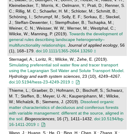
Kleinebecker, T.; Morris, K.; Oelmann, Y.; Prati, D.; Renner, S.
C.; Rillig, M. C.; Schaefer, H. M.; Schloter, M.; Schmitt, B.;
Schöning, I.; Schrumpf, M.; Solly, E. F.; Sorkau, E.; Steckel,
J.; Steffan-Dewenter, I.; Stempfhuber, B.; Tschapka, M.;
Weiner, C. N.; Weisser, W. W.; Werner, M.; Westphal, C.;
Wilcke, W.; Manning, P. (2019).
Towards the development of
general rules describing landscape heterogeneity–
multifunctionality relationships
.
Journal of applied ecology
, 56
(1), 168–179.
doi:10.1111/1365-2664.13260
Sternagel, A.; Loritz, R.; Wilcke, W.; Zehe, E. (2019).
Simulating preferential soil water flow and tracer transport
using the Lagrangian Soil Water and Solute Transport Model
.
Hydrology and earth system sciences
, 23 (10), 4249–4267.
doi:10.5194/hess-23-4249-2019
Thieme, L.; Graeber, D.; Hofmann, D.; Bischoff, S.; Schwarz,
M. T.; Steffen, B.; Meyer, U.-N.; Kaupenjohann, M.; Wilcke,
W.; Michalzik, B.; Siemens, J. (2019).
Dissolved organic
matter characteristics of deciduous and coniferous forests
with variable management: different at the source, aligned in
the soil
.
Biogeosciences
, 16 (7), 1411–1432.
doi:10.5194/bg-
16-1411-2019
Wang, J.; Huang, S.; He, Q.; Bing, H.; Chen, X.; Zhang, X.;