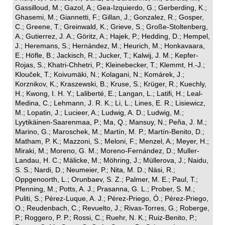
Gassilloud, M.; Gazol, A.; Gea-Izquierdo, G.; Gerberding, K.;
Ghasemi, M.; Giannetti, F.; Gillan, J.; Gonzalez, R.; Gosper,
C.; Greene, T.; Greinwald, K.; Grieve, S.; Große-Stoltenberg,
A.; Gutierrez, J. A.; Göritz, A.; Hajek, P.; Hedding, D.; Hempel,
J.; Heremans, S.; Hernández, M.; Heurich, M.; Honkavaara,
E.; Höfle, B.; Jackisch, R.; Jucker, T.; Kalwij, J. M.; Kepfer-
Rojas, S.; Khatri-Chhetri, P.; Kleinebecker, T.; Klemmt, H.-J.;
Klouček, T.; Koivumäki, N.; Kolagani, N.; Komárek, J.;
Korznikov, K.; Kraszewski, B.; Kruse, S.; Krüger, R.; Kuechly,
H.; Kwong, I. H. Y.; Laliberté, E.; Langan, L.; Latifi, H.; Leal-
Medina, C.; Lehmann, J. R. K.; Li, L.; Lines, E. R.; Lisiewicz,
M.; Lopatin, J.; Lucieer, A.; Ludwig, A. D.; Ludwig, M.;
Lyytikäinen-Saarenmaa, P.; Ma, Q.; Mansuy, N.; Peña, J. M.;
Marino, G.; Maroschek, M.; Martín, M. P.; Martín-Benito, D.;
Matham, P. K.; Mazzoni, S.; Meloni, F.; Menzel, A.; Meyer, H.;
Miraki, M.; Moreno, G. M.; Moreno-Fernández, D.; Muller-
Landau, H. C.; Mälicke, M.; Möhring, J.; Müllerova, J.; Naidu,
S. S.; Nardi, D.; Neumeier, P.; Nita, M. D.; Näsi, R.;
Oppgenoorth, L.; Orunbaev, S. Z.; Palmer, M. E.; Paul, T.;
Pfenning, M.; Potts, A. J.; Prasanna, G. L.; Prober, S. M.;
Puliti, S.; Pérez-Luque, A. J.; Pérez-Priego, Ó.; Pérez-Priego,
O.; Reudenbach, C.; Revuelto, J.; Rivas-Torres, G.; Roberge,
P.; Roggero, P. P.; Rossi, C.; Ruehr, N. K.; Ruiz-Benito, P.;