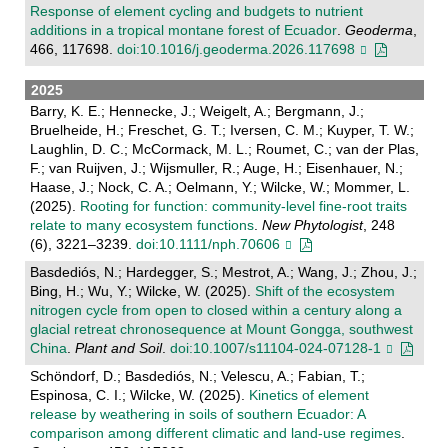
Response of element cycling and budgets to nutrient
additions in a tropical montane forest of Ecuador
.
Geoderma
,
466, 117698.
doi:10.1016/j.geoderma.2026.117698
2025
Barry, K. E.; Hennecke, J.; Weigelt, A.; Bergmann, J.;
Bruelheide, H.; Freschet, G. T.; Iversen, C. M.; Kuyper, T. W.;
Laughlin, D. C.; McCormack, M. L.; Roumet, C.; van der Plas,
F.; van Ruijven, J.; Wijsmuller, R.; Auge, H.; Eisenhauer, N.;
Haase, J.; Nock, C. A.; Oelmann, Y.; Wilcke, W.; Mommer, L.
(2025).
Rooting for function: community‐level fine‐root traits
relate to many ecosystem functions
.
New Phytologist
, 248
(6), 3221–3239.
doi:10.1111/nph.70606
Basdediós, N.; Hardegger, S.; Mestrot, A.; Wang, J.; Zhou, J.;
Bing, H.; Wu, Y.; Wilcke, W. (2025).
Shift of the ecosystem
nitrogen cycle from open to closed within a century along a
glacial retreat chronosequence at Mount Gongga, southwest
China
.
Plant and Soil
.
doi:10.1007/s11104-024-07128-1
Schöndorf, D.; Basdediós, N.; Velescu, A.; Fabian, T.;
Espinosa, C. I.; Wilcke, W. (2025).
Kinetics of element
release by weathering in soils of southern Ecuador: A
comparison among different climatic and land-use regimes
.