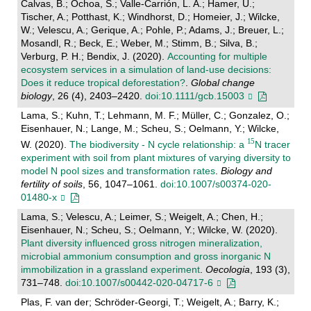
Calvas, B.; Ochoa, S.; Valle-Carrión, L. A.; Hamer, U.;
Tischer, A.; Potthast, K.; Windhorst, D.; Homeier, J.; Wilcke,
W.; Velescu, A.; Gerique, A.; Pohle, P.; Adams, J.; Breuer, L.;
Mosandl, R.; Beck, E.; Weber, M.; Stimm, B.; Silva, B.;
Verburg, P. H.; Bendix, J. (2020).
Accounting for multiple
ecosystem services in a simulation of land‐use decisions:
Does it reduce tropical deforestation?
.
Global change
biology
, 26 (4), 2403–2420.
doi:10.1111/gcb.15003
Lama, S.; Kuhn, T.; Lehmann, M. F.; Müller, C.; Gonzalez, O.;
Eisenhauer, N.; Lange, M.; Scheu, S.; Oelmann, Y.; Wilcke,
W. (2020).
The biodiversity - N cycle relationship: a
N tracer
experiment with soil from plant mixtures of varying diversity to
model N pool sizes and transformation rates
.
Biology and
fertility of soils
, 56, 1047–1061.
doi:10.1007/s00374-020-
01480-x
Lama, S.; Velescu, A.; Leimer, S.; Weigelt, A.; Chen, H.;
Eisenhauer, N.; Scheu, S.; Oelmann, Y.; Wilcke, W. (2020).
Plant diversity influenced gross nitrogen mineralization,
microbial ammonium consumption and gross inorganic N
immobilization in a grassland experiment
.
Oecologia
, 193 (3),
731–748.
doi:10.1007/s00442-020-04717-6
Plas, F. van der; Schröder-Georgi, T.; Weigelt, A.; Barry, K.;