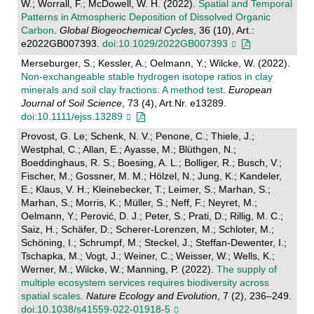
W.; Worrall, F.; McDowell, W. H. (2022).
Spatial and Temporal
Patterns in Atmospheric Deposition of Dissolved Organic
Carbon
.
Global Biogeochemical Cycles
, 36 (10), Art.:
e2022GB007393.
doi:10.1029/2022GB007393
Merseburger, S.; Kessler, A.; Oelmann, Y.; Wilcke, W. (2022).
Non‐exchangeable stable hydrogen isotope ratios in clay
minerals and soil clay fractions: A method test
.
European
Journal of Soil Science
, 73 (4), Art.Nr. e13289.
doi:10.1111/ejss.13289
Provost, G. Le; Schenk, N. V.; Penone, C.; Thiele, J.;
Westphal, C.; Allan, E.; Ayasse, M.; Blüthgen, N.;
Boeddinghaus, R. S.; Boesing, A. L.; Bolliger, R.; Busch, V.;
Fischer, M.; Gossner, M. M.; Hölzel, N.; Jung, K.; Kandeler,
E.; Klaus, V. H.; Kleinebecker, T.; Leimer, S.; Marhan, S.;
Marhan, S.; Morris, K.; Müller, S.; Neff, F.; Neyret, M.;
Oelmann, Y.; Perović, D. J.; Peter, S.; Prati, D.; Rillig, M. C.;
Saiz, H.; Schäfer, D.; Scherer-Lorenzen, M.; Schloter, M.;
Schöning, I.; Schrumpf, M.; Steckel, J.; Steffan-Dewenter, I.;
Tschapka, M.; Vogt, J.; Weiner, C.; Weisser, W.; Wells, K.;
Werner, M.; Wilcke, W.; Manning, P. (2022).
The supply of
multiple ecosystem services requires biodiversity across
spatial scales
.
Nature Ecology and Evolution
, 7 (2), 236–249.
doi:10.1038/s41559-022-01918-5