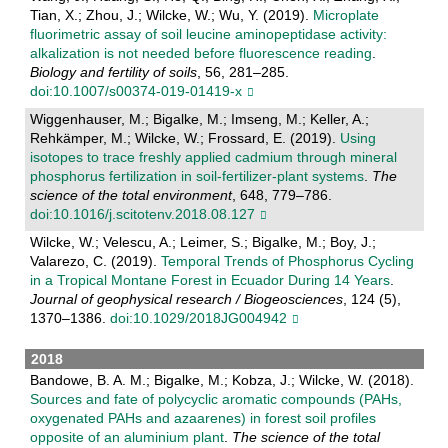
Tian, X.; Zhou, J.; Wilcke, W.; Wu, Y. (2019).
Microplate
fluorimetric assay of soil leucine aminopeptidase activity:
alkalization is not needed before fluorescence reading
.
Biology and fertility of soils
, 56, 281–285.
doi:10.1007/s00374-019-01419-x
Wiggenhauser, M.; Bigalke, M.; Imseng, M.; Keller, A.;
Rehkämper, M.; Wilcke, W.; Frossard, E. (2019).
Using
isotopes to trace freshly applied cadmium through mineral
phosphorus fertilization in soil-fertilizer-plant systems
.
The
science of the total environment
, 648, 779–786.
doi:10.1016/j.scitotenv.2018.08.127
Wilcke, W.; Velescu, A.; Leimer, S.; Bigalke, M.; Boy, J.;
Valarezo, C. (2019).
Temporal Trends of Phosphorus Cycling
in a Tropical Montane Forest in Ecuador During 14 Years
.
Journal of geophysical research / Biogeosciences
, 124 (5),
1370–1386.
doi:10.1029/2018JG004942
2018
Bandowe, B. A. M.; Bigalke, M.; Kobza, J.; Wilcke, W. (2018).
Sources and fate of polycyclic aromatic compounds (PAHs,
oxygenated PAHs and azaarenes) in forest soil profiles
opposite of an aluminium plant
.
The science of the total