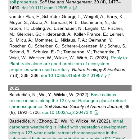
soil properties
.
Soil Use and Management
, 39 (4), 1477–
1490.
doi:10.1111/sum.12905
van der Plas, F.; Schröder-Georgi, T.; Weigelt, A.; Barry, K.;
Meyer, S.; Alzate, A.; Barnard, R. L.; Buchmann, N.; de
Kroon, H.; Ebeling, A.; Eisenhauer, N.; Engels, C.; Fischer,
M.; Gleixner, G.; Hildebrandt, A.; Koller-France, E.; Leimer,
S.; Milcu, A.; Mommer, L.; Niklaus, P. A.; Oelmann, Y.;
Roscher, C.; Scherber, C.; Scherer-Lorenzen, M.; Scheu, S.;
Schmid, B.; Schulze, E.-D.; Temperton, V.; Tscharntke, T.;
Voigt, W.; Weisser, W.; Wilcke, W.; Wirth, C. (2023).
Reply to:
Plant traits alone are good predictors of ecosystem
properties when used carefully
.
Nature Ecology & Evolution
,
7 (3), 335–336.
doi:10.1038/s41559-022-01957-y
2022
Basdediós, N.; Wu, Y.; Wilcke, W. (2022).
Base cations
release in soils along the 127‐year Hailuogou glacial retreat
chronosequence
.
Soil Science Society of America Journal
, 86
(6), 1692–1706.
doi:10.1002/saj2.20473
Basdediós, N.; Zhong, Z.; Wu, Y.; Wilcke, W. (2022).
Initial
carbonate weathering is linked with vegetation development
along a 127-year glacial retreat chronosequence in the
subtropical high mountainous Hailuogou region (SW China)
.