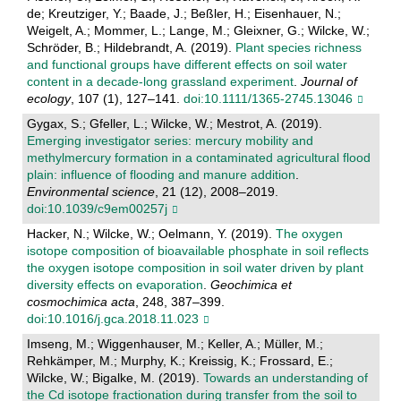
de; Kreutziger, Y.; Baade, J.; Beßler, H.; Eisenhauer, N.;
Weigelt, A.; Mommer, L.; Lange, M.; Gleixner, G.; Wilcke, W.;
Schröder, B.; Hildebrandt, A. (2019).
Plant species richness
and functional groups have different effects on soil water
content in a decade‐long grassland experiment
.
Journal of
ecology
, 107 (1), 127–141.
doi:10.1111/1365-2745.13046
Gygax, S.; Gfeller, L.; Wilcke, W.; Mestrot, A. (2019).
Emerging investigator series: mercury mobility and
methylmercury formation in a contaminated agricultural flood
plain: influence of flooding and manure addition
.
Environmental science
, 21 (12), 2008–2019.
doi:10.1039/c9em00257j
Hacker, N.; Wilcke, W.; Oelmann, Y. (2019).
The oxygen
isotope composition of bioavailable phosphate in soil reflects
the oxygen isotope composition in soil water driven by plant
diversity effects on evaporation
.
Geochimica et
cosmochimica acta
, 248, 387–399.
doi:10.1016/j.gca.2018.11.023
Imseng, M.; Wiggenhauser, M.; Keller, A.; Müller, M.;
Rehkämper, M.; Murphy, K.; Kreissig, K.; Frossard, E.;
Wilcke, W.; Bigalke, M. (2019).
Towards an understanding of
the Cd isotope fractionation during transfer from the soil to