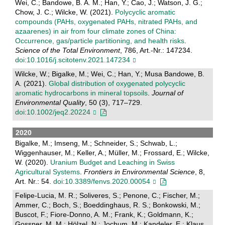
Wei, C.; Bandowe, B. A. M.; Han, Y.; Cao, J.; Watson, J. G.;
Chow, J. C.; Wilcke, W. (2021).
Polycyclic aromatic
compounds (PAHs, oxygenated PAHs, nitrated PAHs, and
azaarenes) in air from four climate zones of China:
Occurrence, gas/particle partitioning, and health risks
.
Science of the Total Environment
, 786, Art.-Nr.: 147234.
doi:10.1016/j.scitotenv.2021.147234
Wilcke, W.; Bigalke, M.; Wei, C.; Han, Y.; Musa Bandowe, B.
A. (2021).
Global distribution of oxygenated polycyclic
aromatic hydrocarbons in mineral topsoils
.
Journal of
Environmental Quality
, 50 (3), 717–729.
doi:10.1002/jeq2.20224
2020
Bigalke, M.; Imseng, M.; Schneider, S.; Schwab, L.;
Wiggenhauser, M.; Keller, A.; Müller, M.; Frossard, E.; Wilcke,
W. (2020).
Uranium Budget and Leaching in Swiss
Agricultural Systems
.
Frontiers in Environmental Science
, 8,
Art. Nr.: 54.
doi:10.3389/fenvs.2020.00054
Felipe-Lucia, M. R.; Soliveres, S.; Penone, C.; Fischer, M.;
Ammer, C.; Boch, S.; Boeddinghaus, R. S.; Bonkowski, M.;
Buscot, F.; Fiore-Donno, A. M.; Frank, K.; Goldmann, K.;
Gossner, M. M.; Hölzel, N.; Jochum, M.; Kandeler, E.; Klaus,