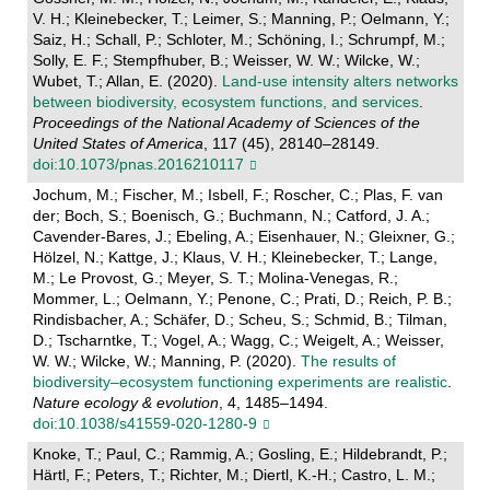
V. H.; Kleinebecker, T.; Leimer, S.; Manning, P.; Oelmann, Y.;
Saiz, H.; Schall, P.; Schloter, M.; Schöning, I.; Schrumpf, M.;
Solly, E. F.; Stempfhuber, B.; Weisser, W. W.; Wilcke, W.;
Wubet, T.; Allan, E. (2020).
Land-use intensity alters networks
between biodiversity, ecosystem functions, and services
.
Proceedings of the National Academy of Sciences of the
United States of America
, 117 (45), 28140–28149.
doi:10.1073/pnas.2016210117
Jochum, M.; Fischer, M.; Isbell, F.; Roscher, C.; Plas, F. van
der; Boch, S.; Boenisch, G.; Buchmann, N.; Catford, J. A.;
Cavender-Bares, J.; Ebeling, A.; Eisenhauer, N.; Gleixner, G.;
Hölzel, N.; Kattge, J.; Klaus, V. H.; Kleinebecker, T.; Lange,
M.; Le Provost, G.; Meyer, S. T.; Molina-Venegas, R.;
Mommer, L.; Oelmann, Y.; Penone, C.; Prati, D.; Reich, P. B.;
Rindisbacher, A.; Schäfer, D.; Scheu, S.; Schmid, B.; Tilman,
D.; Tscharntke, T.; Vogel, A.; Wagg, C.; Weigelt, A.; Weisser,
W. W.; Wilcke, W.; Manning, P. (2020).
The results of
biodiversity–ecosystem functioning experiments are realistic
.
Nature ecology & evolution
, 4, 1485–1494.
doi:10.1038/s41559-020-1280-9
Knoke, T.; Paul, C.; Rammig, A.; Gosling, E.; Hildebrandt, P.;
Härtl, F.; Peters, T.; Richter, M.; Diertl, K.-H.; Castro, L. M.;