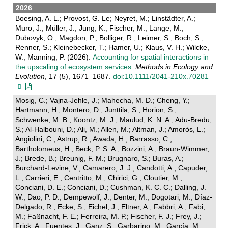
2026
Boesing, A. L.; Provost, G. Le; Neyret, M.; Linstädter, A.;
Muro, J.; Müller, J.; Jung, K.; Fischer, M.; Lange, M.;
Dubovyk, O.; Magdon, P.; Bolliger, R.; Leimer, S.; Boch, S.;
Renner, S.; Kleinebecker, T.; Hamer, U.; Klaus, V. H.; Wilcke,
W.; Manning, P. (2026).
Accounting for spatial interactions in
the upscaling of ecosystem services
.
Methods in Ecology and
Evolution
, 17 (5), 1671–1687.
doi:10.1111/2041-210x.70281
Mosig, C.; Vajna-Jehle, J.; Mahecha, M. D.; Cheng, Y.;
Hartmann, H.; Montero, D.; Junttila, S.; Horion, S.;
Schwenke, M. B.; Koontz, M. J.; Maulud, K. N. A.; Adu-Bredu,
S.; Al-Halbouni, D.; Ali, M.; Allen, M.; Altman, J.; Amorós, L.;
Angiolini, C.; Astrup, R.; Awada, H.; Barrasso, C.;
Bartholomeus, H.; Beck, P. S. A.; Bozzini, A.; Braun-Wimmer,
J.; Brede, B.; Breunig, F. M.; Brugnaro, S.; Buras, A.;
Burchard-Levine, V.; Camarero, J. J.; Candotti, A.; Capuder,
L.; Carrieri, E.; Centritto, M.; Chirici, G.; Cloutier, M.;
Conciani, D. E.; Conciani, D.; Cushman, K. C. C.; Dalling, J.
W.; Dao, P. D.; Dempewolf, J.; Denter, M.; Dogotari, M.; Díaz-
Delgado, R.; Ecke, S.; Eichel, J.; Eltner, A.; Fabbri, A.; Fabi,
M.; Faßnacht, F. E.; Ferreira, M. P.; Fischer, F. J.; Frey, J.;
Frick, A.; Fuentes, J.; Ganz, S.; Garbarino, M.; García, M.;