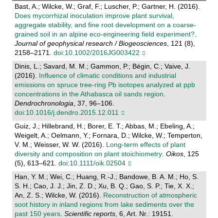
Bast, A.; Wilcke, W.; Graf, F.; Luscher, P.; Gartner, H. (2016).
Does mycorrhizal inoculation improve plant survival,
aggregate stability, and fine root development on a coarse-
grained soil in an alpine eco-engineering field experiment?
.
Journal of geophysical research / Biogeosciences
, 121 (8),
2158–2171.
doi:10.1002/2016JG003422
Dinis, L.; Savard, M. M.; Gammon, P.; Bégin, C.; Vaive, J.
(2016).
Influence of climatic conditions and industrial
emissions on spruce tree-ring Pb isotopes analyzed at ppb
concentrations in the Athabasca oil sands region
.
Dendrochronologia
, 37, 96–106.
doi:10.1016/j.dendro.2015.12.011
Guiz, J.; Hillebrand, H.; Borer, E. T.; Abbas, M.; Ebeling, A.;
Weigelt, A.; Oelmann, Y.; Fornara, D.; Wilcke, W.; Temperton,
V. M.; Weisser, W. W. (2016).
Long-term effects of plant
diversity and composition on plant stoichiometry
.
Oikos
, 125
(5), 613–621.
doi:10.1111/oik.02504
Han, Y. M.; Wei, C.; Huang, R.-J.; Bandowe, B. A. M.; Ho, S.
S. H.; Cao, J. J.; Jin, Z. D.; Xu, B. Q.; Gao, S. P.; Tie, X. X.;
An, Z. S.; Wilcke, W. (2016).
Reconstruction of atmospheric
soot history in inland regions from lake sediments over the
past 150 years
.
Scientific reports
, 6, Art. Nr.: 19151.