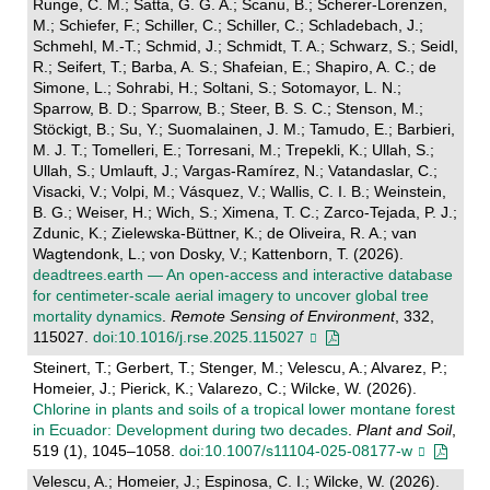
Runge, C. M.; Satta, G. G. A.; Scanu, B.; Scherer-Lorenzen,
M.; Schiefer, F.; Schiller, C.; Schiller, C.; Schladebach, J.;
Schmehl, M.-T.; Schmid, J.; Schmidt, T. A.; Schwarz, S.; Seidl,
R.; Seifert, T.; Barba, A. S.; Shafeian, E.; Shapiro, A. C.; de
Simone, L.; Sohrabi, H.; Soltani, S.; Sotomayor, L. N.;
Sparrow, B. D.; Sparrow, B.; Steer, B. S. C.; Stenson, M.;
Stöckigt, B.; Su, Y.; Suomalainen, J. M.; Tamudo, E.; Barbieri,
M. J. T.; Tomelleri, E.; Torresani, M.; Trepekli, K.; Ullah, S.;
Ullah, S.; Umlauft, J.; Vargas-Ramírez, N.; Vatandaslar, C.;
Visacki, V.; Volpi, M.; Vásquez, V.; Wallis, C. I. B.; Weinstein,
B. G.; Weiser, H.; Wich, S.; Ximena, T. C.; Zarco-Tejada, P. J.;
Zdunic, K.; Zielewska-Büttner, K.; de Oliveira, R. A.; van
Wagtendonk, L.; von Dosky, V.; Kattenborn, T. (2026).
deadtrees.earth — An open-access and interactive database
for centimeter-scale aerial imagery to uncover global tree
mortality dynamics
.
Remote Sensing of Environment
, 332,
115027.
doi:10.1016/j.rse.2025.115027
Steinert, T.; Gerbert, T.; Stenger, M.; Velescu, A.; Alvarez, P.;
Homeier, J.; Pierick, K.; Valarezo, C.; Wilcke, W. (2026).
Chlorine in plants and soils of a tropical lower montane forest
in Ecuador: Development during two decades
.
Plant and Soil
,
519 (1), 1045–1058.
doi:10.1007/s11104-025-08177-w
Velescu, A.; Homeier, J.; Espinosa, C. I.; Wilcke, W. (2026).