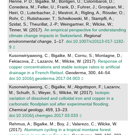
Henne, P. D.; Bigalke, M.; Büntgen, U.; Colombaroli, D.;
Conedera, M.; Feller, U.; Frank, D.; Fuhrer, J.; Grosjean, M.;
Heiri, O.; Luterbacher, J.; Mestrot, A.; Rigling, A.; Rössler, O.;
Rohr, C.; Rutishauser, T.; Schwikowski, M.; Stampfli, A.;
Szidat, S.; Theurillat, J.-P.; Weingartner, R.; Wilcke, W.;
Tinner, W. (2017).
An empirical perspective for understanding
climate change impacts in Switzerland
.
Regional
environmental change
, 1–17.
doi:10.1007/s10113-017-1182-
9
Kusonwiriyawong, C.; Bigalke, M.; Cornu, S.; Montagne, D.;
Fekiacova, Z.; Lazarov, M.; Wilcke, W. (2017).
Response of
copper concentrations and stable isotope ratios to artificial
drainage in a French Retisol
.
Geoderma
, 300, 44–54.
doi:10.1016/j.geoderma.2017.04.003
Kusonwiriyawong, C.; Bigalke, M.; Abgottspon, F.; Lazarov,
M.; Schuth, S.; Weyer, S.; Wilcke, W. (2017).
Isotopic
variation of dissolved and colloidal iron and copper in a
carbonatic floodplain soil after experimental flooding
.
Chemical geology
, 459, 13–23.
doi:10.1016/j.chemgeo.2017.03.033
Rehmus, A.; Bigalke, M.; Boy, J.; Valarezo, C.; Wilcke, W.
(2017).
Aluminum cycling in a tropical montane forest