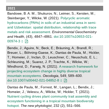
2021
Bandowe, B. A. M.; Shukurov, N.; Leimer, S.; Kersten, M.;
Steinberger, Y.; Wilcke, W. (2021).
Polycyclic aromatic
hydrocarbons (PAHs) in soils of an industrial area in semi-
arid Uzbekistan: spatial distribution, relationship with trace
metals and risk assessment
.
Environmental Geochemistry
and Health
, (43), 4847–4861.
doi:10.1007/s10653-021-
00974-3
Bendix, J.; Aguire, N.; Beck, E.; Bräuning, A.; Brandl, R.;
Breuer, L.; Böhning-Gaese, K.; Dantas de Paula, M.; Hickler,
T.; Homeier, J.; Inclan, D.; Leuschner, C.; Neuschulz, E. L.;
Schleuning, M.; Suarez, J. P.; Trachte, K.; Wilcke, W.;
Windhorst, D.; Farwig, N. (2021).
A research framework for
projecting ecosystem change in highly diverse tropical
mountain ecosystems
.
Oecologia
, 549, 589–600.
doi:10.1007/s00442-021-04852-8
Dantas de Paula, M.; Forrest, M.; Langan, L.; Bendix, J.;
Homeier, J.; Velescu, A.; Wilcke, W.; Hickler, T. (2021).
Nutrient cycling drives plant community trait assembly and
ecosystem functioning in a tropical mountain biodiversity
hotspot
.
The new phytologist
, 232 (2), 551–566.