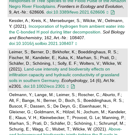
Responses of Tree Species to the Flood Pulse of the Amazon
Negro River Floodplains
.
Frontiers in Ecology and Evolution
,
9, Art.-Nr.: 628606.
doi:10.3389/fevo.2021.628606
Kessler, A.; Kreis, K.; Merseburger, S.; Wilcke, W.; Oelmann,
Y. (2021).
Incorporation of hydrogen from ambient water into
the C-bonded H pool during litter decomposition
.
Soil Biology
and Biochemistry
, 162, Art.-Nr.: 108407.
doi:10.1016/j.soilbio.2021.108407
Leimer, S.; Berner, D.; Birkhofer, K.; Boeddinghaus, R. S.;
Fischer, M.; Kandeler, E.; Kuka, K.; Marhan, S.; Prati, D.;
Schäfer, D.; Schöning, I.; Solly, E. F.; Wolters, V.; Wilcke, W.
(2021).
Land‐use intensity and biodiversity effects on
infiltration capacity and hydraulic conductivity of grassland
soils in southern Germany
.
Ecohydrology
, 14 (6), Art.Nr.
e2301.
doi:10.1002/eco.2301
Oelmann, Y.; Lange, M.; Leimer, S.; Roscher, C.; Aburto, F.;
Alt, F.; Bange, N.; Berner, D.; Boch, S.; Boeddinghaus, R. S.;
Buscot, F.; Dassen, S.; De Deyn, G.; Eisenhauer, N.;
Gleixner, G.; Goldmann, K.; Hölzel, N.; Jochum, M.; Kandeler,
E.; Klaus, V. H.; Kleinebecker, T.; Provost, G. Le; Manning, P.;
Marhan, S.; Prati, D.; Schäfer, D.; Schöning, I.; Schrumpf, M.;
Schurig, E.; Wagg, C.; Wubet, T.; Wilcke, W. (2021).
Above-
and belowground biodiversity jointly tighten the P cycle in