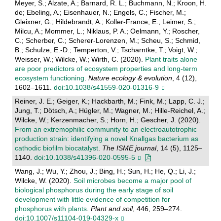
Meyer, S.; Alzate, A.; Barnard, R. L.; Buchmann, N.; Kroon, H.
de; Ebeling, A.; Eisenhauer, N.; Engels, C.; Fischer, M.;
Gleixner, G.; Hildebrandt, A.; Koller-France, E.; Leimer, S.;
Milcu, A.; Mommer, L.; Niklaus, P. A.; Oelmann, Y.; Roscher,
C.; Scherber, C.; Scherer-Lorenzen, M.; Scheu, S.; Schmid,
B.; Schulze, E.-D.; Temperton, V.; Tscharntke, T.; Voigt, W.;
Weisser, W.; Wilcke, W.; Wirth, C. (2020).
Plant traits alone
are poor predictors of ecosystem properties and long-term
ecosystem functioning
.
Nature ecology & evolution
, 4 (12),
1602–1611.
doi:10.1038/s41559-020-01316-9
Reiner, J. E.; Geiger, K.; Hackbarth, M.; Fink, M.; Lapp, C. J.;
Jung, T.; Dötsch, A.; Hügler, M.; Wagner, M.; Hille-Reichel, A.;
Wilcke, W.; Kerzenmacher, S.; Horn, H.; Gescher, J. (2020).
From an extremophilic community to an electroautotrophic
production strain: identifying a novel Knallgas bacterium as
cathodic biofilm biocatalyst
.
The ISME journal
, 14 (5), 1125–
1140.
doi:10.1038/s41396-020-0595-5
Wang, J.; Wu, Y.; Zhou, J.; Bing, H.; Sun, H.; He, Q.; Li, J.;
Wilcke, W. (2020).
Soil microbes become a major pool of
biological phosphorus during the early stage of soil
development with little evidence of competition for
phosphorus with plants
.
Plant and soil
, 446, 259–274.
doi:10.1007/s11104-019-04329-x