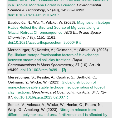
in a Tropical Montane Forest in Ecuador
.
Environmental
Science & Technology
, 57 (40), 14983–14993.
doi:10.1021/acs.est.3c01623
Basdediós, N.; Wu, Y.; Wilcke, W. (2023).
Magnesium Isotope
Ratios Reflect the Size and Source of Mg Loss along a
Glacial Retreat Chronosequence
.
ACS Earth and Space
Chemistry
, 7 (5), 1151–1161.
doi:10.1021/acsearthspacechem.3c00049
Merseburger, S.; Kessler, A.; Oelmann, Y.; Wilcke, W. (2023).
Equilibrium isotope fractionation factors of H exchange
between steam and soil clay fractions
.
Rapid
Communications in Mass Spectrometry
, 37 (10), Art.-Nr.
e9499.
doi:10.1002/rcm.9499
Merseburger, S.; Kessler, A.; Ojoatre, S.; Berthold, C.;
Oelmann, Y.; Wilcke, W. (2023).
Global distribution of
nonexchangeable stable hydrogen isotope ratios of topsoil
clay fractions
.
Geochimica et Cosmochimica Acta
, 347, 72–
87.
doi:10.1016/j.gca.2023.02.007
Sentek, V.; Velescu, A.; Wilcke, W.; Henke, C.; Peters, N.;
Welp, G.; Amelung, W. (2023).
Nitrogen release from
different polymer‐coated urea fertilizers in soil is affected by