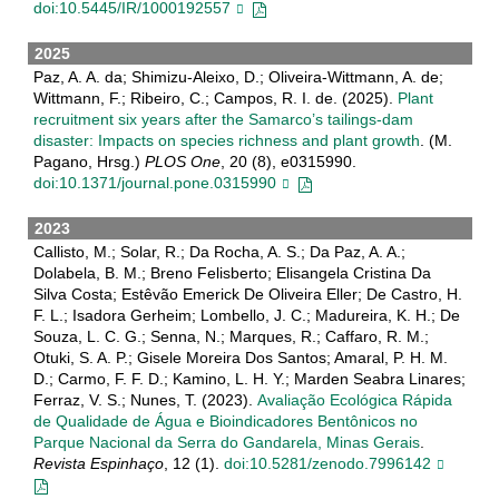
doi:10.5445/IR/1000192557
2025
Paz, A. A. da; Shimizu-Aleixo, D.; Oliveira-Wittmann, A. de;
Wittmann, F.; Ribeiro, C.; Campos, R. I. de. (2025).
Plant
recruitment six years after the Samarco’s tailings-dam
disaster: Impacts on species richness and plant growth
. (M.
Pagano, Hrsg.)
PLOS One
, 20 (8), e0315990.
doi:10.1371/journal.pone.0315990
2023
Callisto, M.; Solar, R.; Da Rocha, A. S.; Da Paz, A. A.;
Dolabela, B. M.; Breno Felisberto; Elisangela Cristina Da
Silva Costa; Estêvão Emerick De Oliveira Eller; De Castro, H.
F. L.; Isadora Gerheim; Lombello, J. C.; Madureira, K. H.; De
Souza, L. C. G.; Senna, N.; Marques, R.; Caffaro, R. M.;
Otuki, S. A. P.; Gisele Moreira Dos Santos; Amaral, P. H. M.
D.; Carmo, F. F. D.; Kamino, L. H. Y.; Marden Seabra Linares;
Ferraz, V. S.; Nunes, T. (2023).
Avaliação Ecológica Rápida
de Qualidade de Água e Bioindicadores Bentônicos no
Parque Nacional da Serra do Gandarela, Minas Gerais
.
Revista Espinhaço
, 12 (1).
doi:10.5281/zenodo.7996142