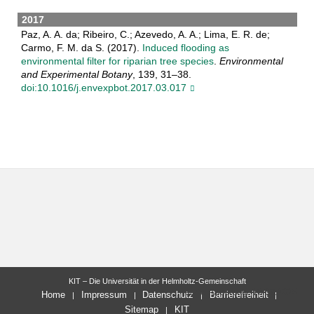
2017
Paz, A. A. da; Ribeiro, C.; Azevedo, A. A.; Lima, E. R. de;
Carmo, F. M. da S. (2017).
Induced flooding as
environmental filter for riparian tree species
.
Environmental
and Experimental Botany
, 139, 31–38.
doi:10.1016/j.envexpbot.2017.03.017
KIT – Die Universität in der Helmholtz-Gemeinschaft
letzte Änderung: 18.09.2025
Home
Impressum
Datenschutz
Barrierefreiheit
Sitemap
KIT