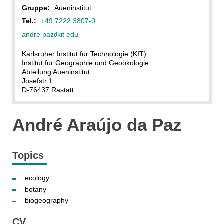
Gruppe:
Aueninstitut
Tel.:
+49 7222 3807-0
andre paz
∂
kit edu
Karlsruher Institut für Technologie (KIT)
Institut für Geographie und Geoökologie
Abteilung Aueninstitut
Josefstr.1
D-76437 Rastatt
André Araújo da Paz
Topics
ecology
botany
biogeography
CV