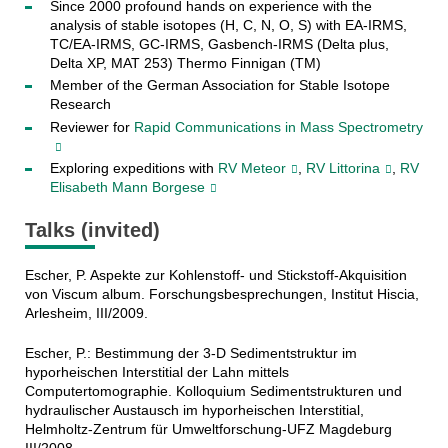
Since 2000 profound hands on experience with the
analysis of stable isotopes (H, C, N, O, S) with EA-IRMS,
TC/EA-IRMS, GC-IRMS, Gasbench-IRMS (Delta plus,
Delta XP, MAT 253) Thermo Finnigan (TM)
Member of the German Association for Stable Isotope
Research
Reviewer for
Rapid Communications in Mass Spectrometry
Exploring expeditions with
RV Meteor
,
RV Littorina
,
RV
Elisabeth Mann Borgese
Talks (invited)
Escher, P. Aspekte zur Kohlenstoff- und Stickstoff-Akquisition
von Viscum album. Forschungsbesprechungen, Institut Hiscia,
Arlesheim, III/2009.
Escher, P.: Bestimmung der 3-D Sedimentstruktur im
hyporheischen Interstitial der Lahn mittels
Computertomographie. Kolloquium Sedimentstrukturen und
hydraulischer Austausch im hyporheischen Interstitial,
Helmholtz-Zentrum für Umweltforschung-UFZ Magdeburg