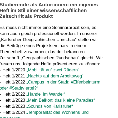
Studierende als Autor:innen: ein eigenes
Heft im Stil einer wissenschaftlichen
Zeitschrift als Produkt
Es muss nicht immer eine Seminararbeit sein, es
kann auch gleich professionell werden. In unserer
„Karlsruher Geographischen Umschau“ stellen wir
die Beiträge eines Projektseminars in einem
Themenheft zusammen, das der bekannten
Zeitschrift „Geographischen Rundschau“ gleicht. Wir
freuen uns, folgende Hefte präsentieren zu können:
- Heft 1/2020
„Mobilität auf zwei Rädern“
- Heft 1/2021
„Nachts auf dem Arbeitsweg“
- Heft 1/2022
„Campus in der Stadt: #Elfenbeinturm
oder #Stadtviertel?“
- Heft 2/2022
„Handel im Wandel“
- Heft 1/2023
„Mein Balkon: das kleine Paradies“
- Heft 2/2023
„Sounds von Karlsruhe“
- Heft 1/2024
„Temporalität des Wohnens und