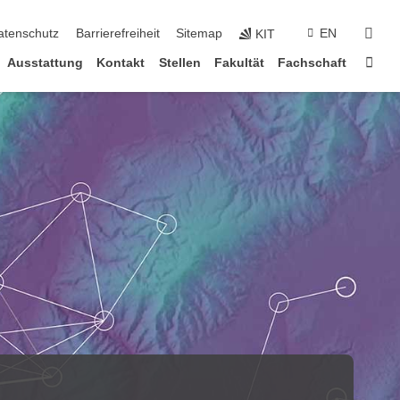
suc
atenschutz
Barrierefreiheit
Sitemap
EN
KIT
Star
Ausstattung
Kontakt
Stellen
Fakultät
Fachschaft