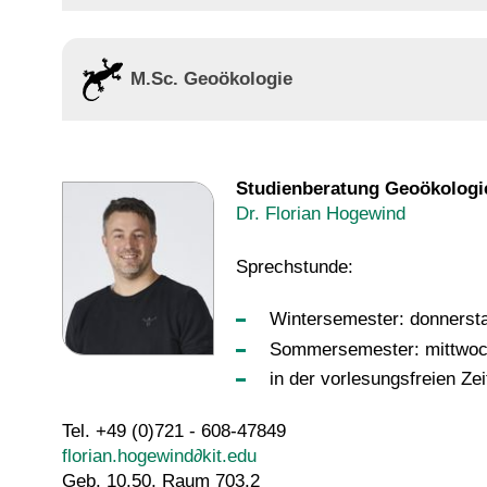
M.Sc. Geoökologie
Studienberatung Geoökologi
Dr. Florian Hogewind
Sprechstunde:
Wintersemester: donnersta
Sommersemester: mittwoch
in der vorlesungsfreien Ze
Tel. +49 (0)721 - 608-47849
florian.hogewind∂kit.edu
Geb. 10.50, Raum 703.2