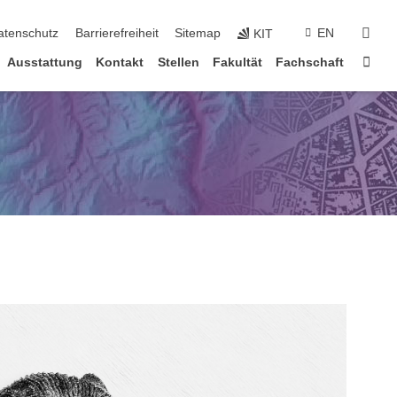
suc
atenschutz
Barrierefreiheit
Sitemap
EN
KIT
Star
Ausstattung
Kontakt
Stellen
Fakultät
Fachschaft