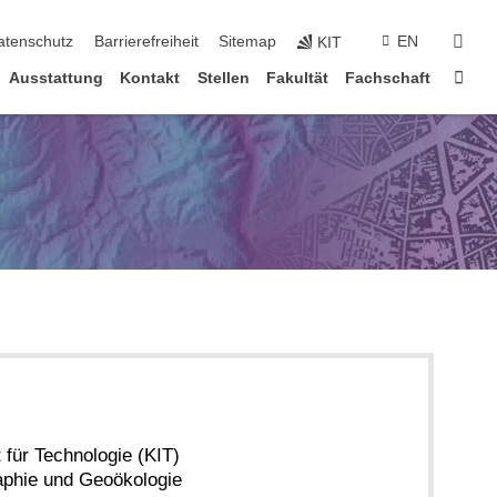
suc
atenschutz
Barrierefreiheit
Sitemap
EN
KIT
Star
Ausstattung
Kontakt
Stellen
Fakultät
Fachschaft
t für Technologie (KIT)
raphie und Geoökologie